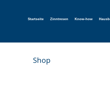
Startseite
Zinntresen
Know-how
Hausb
Shop