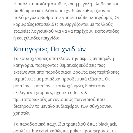
Η απόλυτη ποιότητα καθώς και η μεγάλη πληθώρα του
διαθέσιμου καταλόγου παιχνιδιών καθορίζουν σε
πολύ μεγάλο βαθμό την γοητεία κάθε πλατφόρμας. Οι
κορυφαίες ιστοσελίδες συνεργάζονται με πολλούς
εταιρείες λογισμικού για να να παρέχουν εκατοντάδες
ή και χιλιάδες παιχνίδια.
Κατηγορίες Παιχνιδιών
Τα κουλοχέρηδες αποτελούν την άκρως αγαπημένη
κατηγορία, παρέχοντας θεματικές εκδόσεις πως
εκτείνονται από παραδοσιακά φρούτα έως περίπλοκες
περιπέτειες με μοναδικά προοδευτικά τζάκποτ. Οι
μοντέρνες μοντέρνες κουλοχέρηδες διαθέτουν
εξελιγμένα graphics, ηχητικά effects &
πρωτοποριακούς μηχανισμούς παιχνιδιού που
διατηρούν το μεγάλο ενδιαφέρον των σύγχρονων
χρηστών.
Τα παραδοσιακά παιχνίδια τραπεζιού όπως blackjack,
ρουλέτα, baccarat καθώς και poker προσφέρονται σε