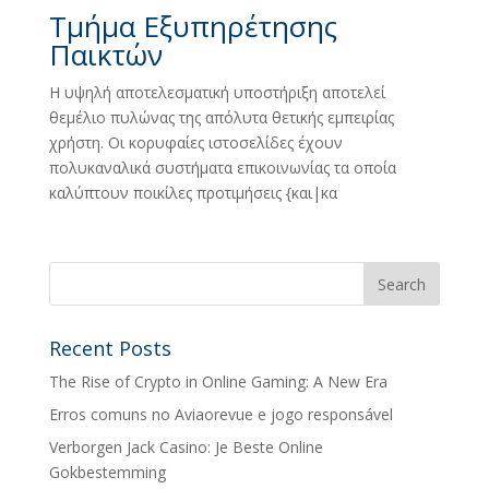
Τμήμα Εξυπηρέτησης
Παικτών
Η υψηλή αποτελεσματική υποστήριξη αποτελεί
θεμέλιο πυλώνας της απόλυτα θετικής εμπειρίας
χρήστη. Οι κορυφαίες ιστοσελίδες έχουν
πολυκαναλικά συστήματα επικοινωνίας τα οποία
καλύπτουν ποικίλες προτιμήσεις {και|κα
Recent Posts
The Rise of Crypto in Online Gaming: A New Era
Erros comuns no Aviaorevue e jogo responsável
Verborgen Jack Casino: Je Beste Online
Gokbestemming