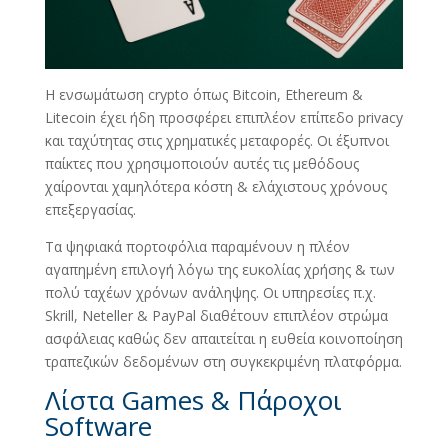
Η ενσωμάτωση crypto όπως Bitcoin, Ethereum &
Litecoin έχει ήδη προσφέρει επιπλέον επίπεδο privacy
και ταχύτητας στις χρηματικές μεταφορές. Οι έξυπνοι
παίκτες που χρησιμοποιούν αυτές τις μεθόδους
χαίρονται χαμηλότερα κόστη & ελάχιστους χρόνους
επεξεργασίας.
Τα ψηφιακά πορτοφόλια παραμένουν η πλέον
αγαπημένη επιλογή λόγω της ευκολίας χρήσης & των
πολύ ταχέων χρόνων ανάληψης. Οι υπηρεσίες π.χ.
Skrill, Neteller & PayPal διαθέτουν επιπλέον στρώμα
ασφάλειας καθώς δεν απαιτείται η ευθεία κοινοποίηση
τραπεζικών δεδομένων στη συγκεκριμένη πλατφόρμα.
Λίστα Games & Πάροχοι
Software