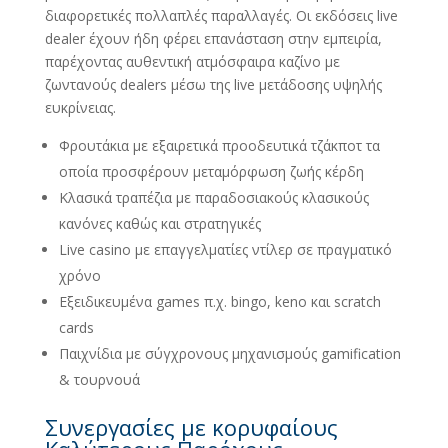
διαφορετικές πολλαπλές παραλλαγές. Οι εκδόσεις live
dealer έχουν ήδη φέρει επανάσταση στην εμπειρία,
παρέχοντας αυθεντική ατμόσφαιρα καζίνο με
ζωντανούς dealers μέσω της live μετάδοσης υψηλής
ευκρίνειας.
Φρουτάκια με εξαιρετικά προοδευτικά τζάκποτ τα
οποία προσφέρουν μεταμόρφωση ζωής κέρδη
Κλασικά τραπέζια με παραδοσιακούς κλασικούς
κανόνες καθώς και στρατηγικές
Live casino με επαγγελματίες ντίλερ σε πραγματικό
χρόνο
Εξειδικευμένα games π.χ. bingo, keno και scratch
cards
Παιχνίδια με σύγχρονους μηχανισμούς gamification
& τουρνουά
Συνεργασίες με κορυφαίους