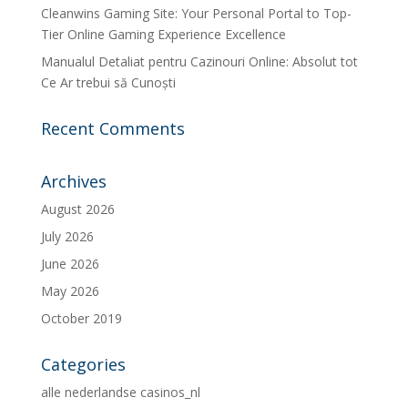
Cleanwins Gaming Site: Your Personal Portal to Top-
Tier Online Gaming Experience Excellence
Manualul Detaliat pentru Cazinouri Online: Absolut tot
Ce Ar trebui să Cunoști
Recent Comments
Archives
August 2026
July 2026
June 2026
May 2026
October 2019
Categories
alle nederlandse casinos_nl