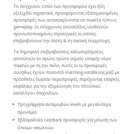
Το σύγχρονο τοπίο των προσφορών έχει ήδη
εξελιχθεί σημαντικά, προσφέροντας εξατομικευμένες
προσφορές πως ανταποκρίνονται σε ποικίλα τύπους
gameplay. Οι σύγχρονες ιστοσελίδες υιοθετούν
προσωποποιημένες στρατηγικές οι οποίες
επιβραβεύουν την πίστη & τη τακτική συμμετοχή.
Τα δημοφιλή επιβραβεύσεις καλωσορίσματος
αποτελούν το πρώτο πρώτο σημείο επαφής νέων
παικτών με τη την πύλη. Αυτές οι οι προσφορές
συνήθως έχουν ποσοστό matching κατάθεσης μαζί με
πρόσθετες δωρεάν περιστροφές, παρέχοντας επαρκές
κεφάλαιο για την εξερεύνηση του πλούσιου
καταλόγου παιχνιδιών.
Προγράμματα ανταμοιβών levels με μεγαλύτερα
προνόμια
Εβδομαδιαία cashback προσφορές για μείωση των
όποιων απωλειών