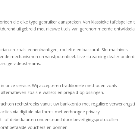
orieën die elke type gebruiker aanspreken. Van klassieke tafelspellen 
tdurend uitgebreid met nieuwe titels van gerenommeerde ontwikkela
rianten zoals eenentwintigen, roulette en baccarat. Slotmachines
llende mechanismen en winstpotentieel. Live-streaming dealer onderd
aardige videostreams.
in onze service. Wij accepteren traditionele methoden zoals
alternatieven zoals e-wallets en prepaid-oplossingen.
chten rechtstreeks vanuit uw bankkonto met reguliere verwerkingst
acties via digitale platforms met verhoogde privacy
it- of debetkaarten ondersteund door beveiligingsprotocollen
ooraf betaalde vouchers en bonnen