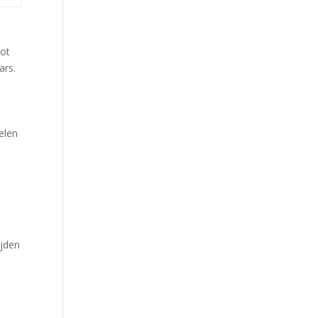
tot
ars.
elen
ijden