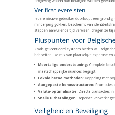
omgeving waarin hun belangen worden gewaarbo
Verificatievereisten
Iedere nieuwe gebruiker doorloopt een grondig ide
minderjarig gokken, beschermt van identiteitsf
stappen aanvullende tijd vereisen, dragen ze b
Pluspunten voor Belgische
Zoals gelicentieerd systeem bieden wij Belgisch
behoeften. De mix van plaatselijke expertise en 
Meertalige ondersteuning:
Complete beschi
maatschappelijke nuances begrijpt
Lokale betaalmethoden:
Koppeling met pop
Aangepaste bonusstructuren:
Promoties d
Valuta-optimalisatie:
Directe transacties in
Snelle uitbetalingen:
Beperkte verwerkingst
Veiligheid en Beveiliging