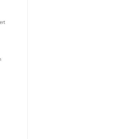
ert
n