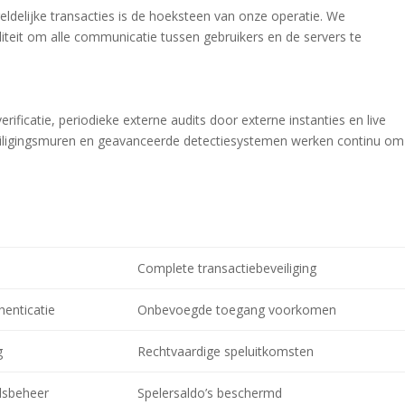
ldelijke transacties is de hoeksteen van onze operatie. We
liteit om alle communicatie tussen gebruikers en de servers te
ificatie, periodieke externe audits door externe instanties en live
eveiligingsmuren en geavanceerde detectiesystemen werken continu om
Complete transactiebeveiliging
henticatie
Onbevoegde toegang voorkomen
g
Rechtvaardige speluitkomsten
dsbeheer
Spelersaldo’s beschermd