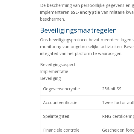
De bescherming van persoonlijke gegevens en ge
implementeren
SSL-encryptie
van militaire kwa
beschermen.
Beveiligingsmaatregelen
Ons beveiligingsprotocol bevat meerdere lagen ver
monitoring van ongebruikelijke activiteiten. B
integriteit van het platform te waarborgen.
Beveiligingsaspect
Implementatie
Beveiliging
Gegevensencryptie
256-bit SSL
Accountverificatie
Twee-factor aut
Spelintegriteit
RNG-certificerin
Financiële controle
Gescheiden fon