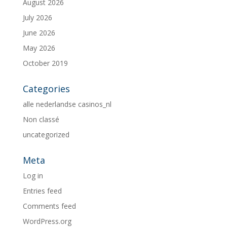
August 2026
July 2026
June 2026
May 2026
October 2019
Categories
alle nederlandse casinos_nl
Non classé
uncategorized
Meta
Log in
Entries feed
Comments feed
WordPress.org