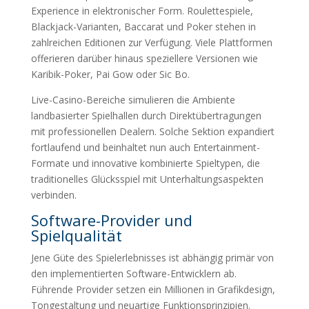
Experience in elektronischer Form. Roulettespiele,
Blackjack-Varianten, Baccarat und Poker stehen in
zahlreichen Editionen zur Verfügung. Viele Plattformen
offerieren darüber hinaus speziellere Versionen wie
Karibik-Poker, Pai Gow oder Sic Bo.
Live-Casino-Bereiche simulieren die Ambiente
landbasierter Spielhallen durch Direktübertragungen
mit professionellen Dealern. Solche Sektion expandiert
fortlaufend und beinhaltet nun auch Entertainment-
Formate und innovative kombinierte Spieltypen, die
traditionelles Glücksspiel mit Unterhaltungsaspekten
verbinden.
Software-Provider und
Spielqualität
Jene Güte des Spielerlebnisses ist abhängig primär von
den implementierten Software-Entwicklern ab.
Führende Provider setzen ein Millionen in Grafikdesign,
Tongestaltung und neuartige Funktionsprinzipien.