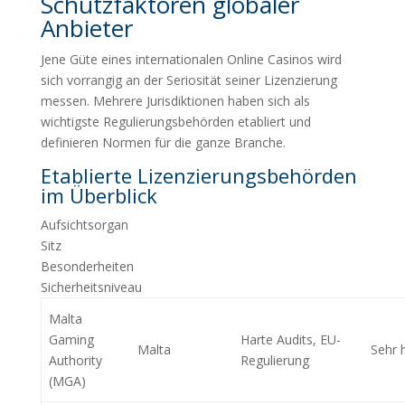
Schutzfaktoren globaler
Anbieter
Jene Güte eines internationalen Online Casinos wird
sich vorrangig an der Seriosität seiner Lizenzierung
messen. Mehrere Jurisdiktionen haben sich als
wichtigste Regulierungsbehörden etabliert und
definieren Normen für die ganze Branche.
Etablierte Lizenzierungsbehörden
im Überblick
Aufsichtsorgan
Sitz
Besonderheiten
Sicherheitsniveau
Malta
Gaming
Harte Audits, EU-
Malta
Sehr 
Authority
Regulierung
(MGA)