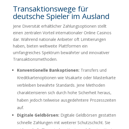
Transaktionswege für
deutsche Spieler im Ausland
Jene Diversität erhältlicher Zahlungsoptionen stellt
einen zentralen Vorteil internationaler Online Casinos
dar. Während nationale Anbieter oft Limitierungen
haben, bieten weltweite Plattformen ein
umfangreiches Spektrum bewährter und innovativer
Transaktionsmethoden.
Konventionelle Bankoptionen:
Transfers und
Kreditkartenoptionen wie Visakarte oder Masterkarte
verbleiben bewährte Standards. Jene Methoden
charakterisieren sich durch hohe Sicherheit heraus,
haben jedoch teilweise ausgedehntere Prozesszeiten
auf.
Digitale Geldbörsen:
Digitale Geldbörsen gestatten
schnelle Zahlungen mit weiterer Schutzschicht. Sie