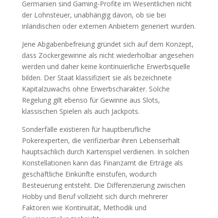
Germanien sind Gaming-Profite im Wesentlichen nicht
der Lohnsteuer, unabhängig davon, ob sie bei
inländischen oder externen Anbietern generiert wurden.
Jene Abgabenbefreiung gründet sich auf dem Konzept,
dass Zockergewinne als nicht wiederholbar angesehen
werden und daher keine kontinuierliche Erwerbsquelle
bilden. Der Staat klassifiziert sie als bezeichnete
Kapitalzuwachs ohne Erwerbscharakter. Solche
Regelung gilt ebenso für Gewinne aus Slots,
klassischen Spielen als auch Jackpots.
Sonderfälle existieren für hauptberufliche
Pokerexperten, die verifizierbar ihren Lebenserhalt
hauptsächlich durch Kartenspiel verdienen. In solchen
Konstellationen kann das Finanzamt die Erträge als
geschäftliche Einkünfte einstufen, wodurch
Besteuerung entsteht. Die Differenzierung zwischen
Hobby und Beruf vollzieht sich durch mehrerer
Faktoren wie Kontinuität, Methodik und