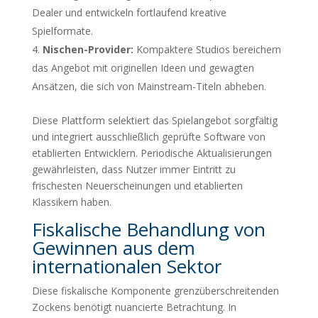
Dealer und entwickeln fortlaufend kreative
Spielformate.
Nischen-Provider:
Kompaktere Studios bereichern
das Angebot mit originellen Ideen und gewagten
Ansätzen, die sich von Mainstream-Titeln abheben.
Diese Plattform selektiert das Spielangebot sorgfältig
und integriert ausschließlich geprüfte Software von
etablierten Entwicklern. Periodische Aktualisierungen
gewährleisten, dass Nutzer immer Eintritt zu
frischesten Neuerscheinungen und etablierten
Klassikern haben.
Fiskalische Behandlung von
Gewinnen aus dem
internationalen Sektor
Diese fiskalische Komponente grenzüberschreitenden
Zockens benötigt nuancierte Betrachtung. In