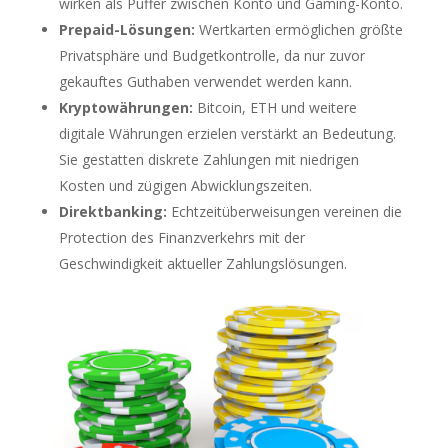
wirken als Puffer zwischen Konto und Gaming-Konto.
Prepaid-Lösungen:
Wertkarten ermöglichen größte
Privatsphäre und Budgetkontrolle, da nur zuvor
gekauftes Guthaben verwendet werden kann.
Kryptowährungen:
Bitcoin, ETH und weitere
digitale Währungen erzielen verstärkt an Bedeutung.
Sie gestatten diskrete Zahlungen mit niedrigen
Kosten und zügigen Abwicklungszeiten.
Direktbanking:
Echtzeitüberweisungen vereinen die
Protection des Finanzverkehrs mit der
Geschwindigkeit aktueller Zahlungslösungen.