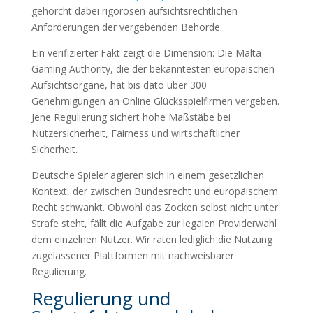
gehorcht dabei rigorosen aufsichtsrechtlichen
Anforderungen der vergebenden Behörde.
Ein verifizierter Fakt zeigt die Dimension: Die Malta
Gaming Authority, die der bekanntesten europäischen
Aufsichtsorgane, hat bis dato über 300
Genehmigungen an Online Glücksspielfirmen vergeben.
Jene Regulierung sichert hohe Maßstäbe bei
Nutzersicherheit, Fairness und wirtschaftlicher
Sicherheit.
Deutsche Spieler agieren sich in einem gesetzlichen
Kontext, der zwischen Bundesrecht und europäischem
Recht schwankt. Obwohl das Zocken selbst nicht unter
Strafe steht, fällt die Aufgabe zur legalen Providerwahl
dem einzelnen Nutzer. Wir raten lediglich die Nutzung
zugelassener Plattformen mit nachweisbarer
Regulierung.
Regulierung und