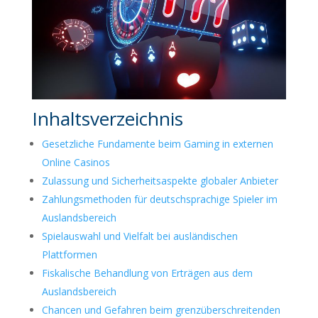
Inhaltsverzeichnis
Gesetzliche Fundamente beim Gaming in externen
Online Casinos
Zulassung und Sicherheitsaspekte globaler Anbieter
Zahlungsmethoden für deutschsprachige Spieler im
Auslandsbereich
Spielauswahl und Vielfalt bei ausländischen
Plattformen
Fiskalische Behandlung von Erträgen aus dem
Auslandsbereich
Chancen und Gefahren beim grenzüberschreitenden