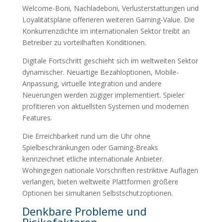
Welcome-Boni, Nachladeboni, Verlusterstattungen und
Loyalitätspläne offerieren weiteren Gaming-Value. Die
Konkurrenzdichte im internationalen Sektor treibt an
Betreiber zu vorteilhaften Konditionen.
Digitale Fortschritt geschieht sich im weltweiten Sektor
dynamischer. Neuartige Bezahloptionen, Mobile-
Anpassung, virtuelle Integration und andere
Neuerungen werden zügiger implementiert. Spieler
profitieren von aktuellsten Systemen und modernen
Features.
Die Erreichbarkeit rund um die Uhr ohne
Spielbeschränkungen oder Gaming-Breaks
kennzeichnet etliche internationale Anbieter.
Wohingegen nationale Vorschriften restriktive Auflagen
verlangen, bieten weltweite Plattformen größere
Optionen bei simultanen Selbstschutzoptionen.
Denkbare Probleme und
Risikofaktoren