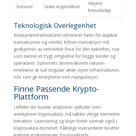
Høyere
Bonuser
Unike kryptotilbud
bonusbeløp
Teknologisk Overlegenhet
Blokkjedeinfrastrukturen eliminerer faren for duplikat
transaksjoner og svindel. Enhver transaksjon må
godkjennes av nettverket forut for den bekreftes, noe
som danner et trygt omgivelse for begge kunder og
operatører. Systemets desentraliserte naturen
innebærer at null singulær aktør styrer infrastrukturen,
noe som gir beskyttelse mot manipulasjon.
Finne Passende Krypto-
Plattform
I tilfeller der kunder analyserer spillsider som
anerkjenner kryptovaluta, må tallrike viktige elementer
betraktes. Lisensiering og tilsyn forblir sentralt også i
kryptovaluta-domenet. Pålitelige leverandører besitter
legitime godkjenninger fra respekterte