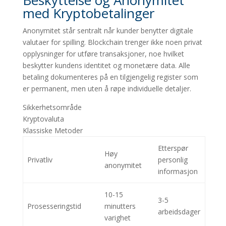
med Kryptobetalinger
Anonymitet står sentralt når kunder benytter digitale
valutaer for spilling. Blockchain trenger ikke noen privat
opplysninger for utføre transaksjoner, noe hvilket
beskytter kundens identitet og monetære data. Alle
betaling dokumenteres på en tilgjengelig register som
er permanent, men uten å røpe individuelle detaljer.
Sikkerhetsområde
Kryptovaluta
Klassiske Metoder
Etterspør
Høy
Privatliv
personlig
anonymitet
informasjon
10-15
3-5
Prosesseringstid
minutters
arbeidsdager
varighet