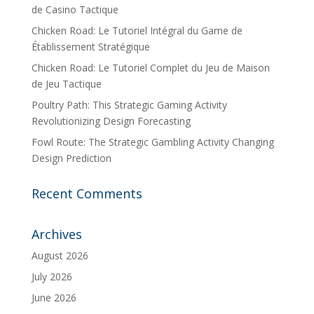
de Casino Tactique
Chicken Road: Le Tutoriel Intégral du Game de
Établissement Stratégique
Chicken Road: Le Tutoriel Complet du Jeu de Maison
de Jeu Tactique
Poultry Path: This Strategic Gaming Activity
Revolutionizing Design Forecasting
Fowl Route: The Strategic Gambling Activity Changing
Design Prediction
Recent Comments
Archives
August 2026
July 2026
June 2026