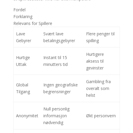
Fordel
Forklaring
Relevans for Spillere
Lave
Svært lave
Flere penger til
Gebyrer
betalingsgebyrer
spilling
Hurtigere
Hurtige
Instant til 15
aksess til
Uttak
minutters tid
gevinster
Gambling fra
Global
Ingen geografiske
overalt som
Tilgang
begrensninger
helst
Null personlig
Anonymitet
informasjon
Økt personvern
nødvendig