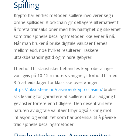
Spilling
Krypto har endret metoden spillere involverer seg i
online spillsider. Blockchain gir deltagere alternativet til
å foreta transaksjoner med høy hastighet og sikkerhet
som tradisjonelle betalingsmetoder ikke evner å nå.
Når man bruker å bruke digitale valutaer fjernes
mellomledd, noe hvilket resulterer i raskere
uttaksbehandlingstid og mindre gebyrer.
I henhold til statistikker behandles kryptobetalinger
vanligvis på 10-15 minuters varighet, i forhold til med
3-5 arbeidsdager for klassiske overføringer.
https://luksusferie.no/casinoer/krypto-casino/
bruker
slik løsning for garantere at spillere mottar adgang til
gevinster fortere enn tidligere. Den desentraliserte
naturen av digitale valutaer tilbyr også sikring mot
inflasjon og volatilitet som har potensial til å påvirke
tradisjonelle betalingsmetoder.
Beskyttelse og Anonymitet