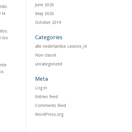
June 2026
ando
 la
May 2026
October 2019
ados.
Categories
e los
alle nederlandse casinos_nl
Non classé
uncategorized
ente
dos
Meta
Log in
Entries feed
Comments feed
WordPress.org