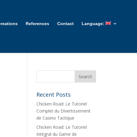
reations
References
Contact
Language:
a
Recent Posts
Chicken Road: Le Tutoriel
Complet du Divertissement
de Casino Tactique
Chicken Road: Le Tutoriel
Intégral du Game de