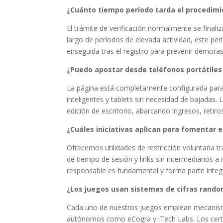
¿Cuánto tiempo período tarda el procedimi
El trámite de verificación normalmente se finaliza
largo de períodos de elevada actividad, este pe
enseguida tras el registro para prevenir demoras
¿Puedo apostar desde teléfonos portátiles
La página está completamente configurada para 
inteligentes y tablets sin necesidad de bajadas. 
edición de escritorio, abarcando ingresos, retir
¿Cuáles iniciativas aplican para fomentar 
Ofrecemos utilidades de restricción voluntaria tr
de tiempo de sesión y links sin intermediarios a
responsable es fundamental y forma parte integr
¿Los juegos usan sistemas de cifras rando
Cada uno de nuestros juegos emplean mecanis
autónomos como eCogra y iTech Labs. Los certif