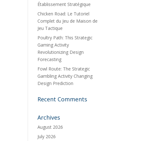
Établissement Stratégique
Chicken Road: Le Tutoriel
Complet du Jeu de Maison de
Jeu Tactique
Poultry Path: This Strategic
Gaming Activity
Revolutionizing Design
Forecasting
Fowl Route: The Strategic
Gambling Activity Changing
Design Prediction
Recent Comments
Archives
August 2026
July 2026