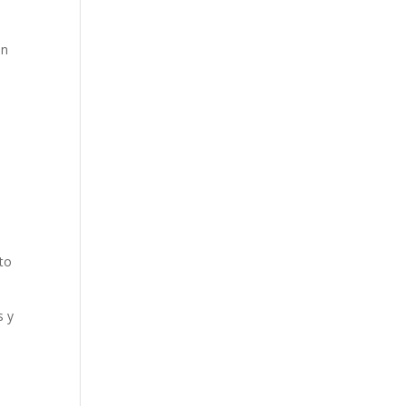
ón
nto
s y