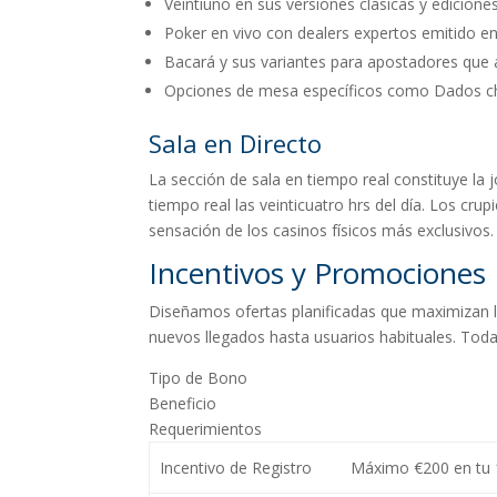
Veintiuno en sus versiones clásicas y edicion
Poker en vivo con dealers expertos emitido en
Bacará y sus variantes para apostadores que
Opciones de mesa específicos como Dados ch
Sala en Directo
La sección de sala en tiempo real constituye la j
tiempo real las veinticuatro hrs del día. Los cr
sensación de los casinos físicos más exclusivos.
Incentivos y Promociones 
Diseñamos ofertas planificadas que maximizan la
nuevos llegados hasta usuarios habituales. Toda
Tipo de Bono
Beneficio
Requerimientos
Incentivo de Registro
Máximo €200 en tu 