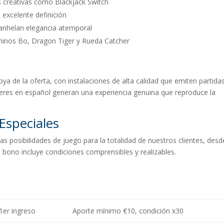
es creativas como Blackjack Switch
 excelente definición
 anhelan elegancia atemporal
inos Bo, Dragon Tiger y Rueda Catcher
oya de la oferta, con instalaciones de alta calidad que emiten partida
upieres en español generan una experiencia genuina que reproduce la
Especiales
s posibilidades de juego para la totalidad de nuestros clientes, desd
 bono incluye condiciones comprensibles y realizables.
1er ingreso
Aporte mínimo €10, condición x30