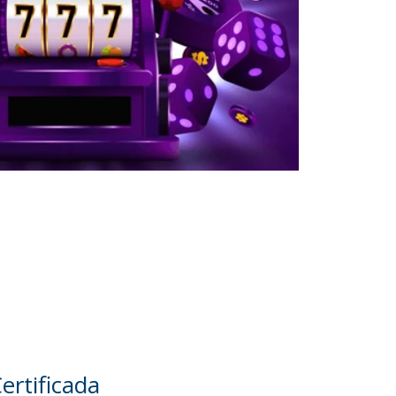
ertificada