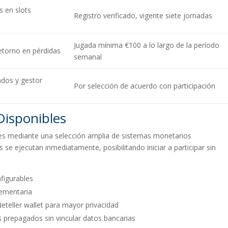
s en slots
Registro verificado, vigente siete jornadas
Jugada mínima €100 a lo largo de la período
etorno en pérdidas
semanal
ados y gestor
Por selección de acuerdo con participación
Disponibles
es mediante una selección amplia de sistemas monetarios
se ejecutan inmediatamente, posibilitando iniciar a participar sin
nfigurables
lementaria
Neteller wallet para mayor privacidad
 prepagados sin vincular datos bancarias