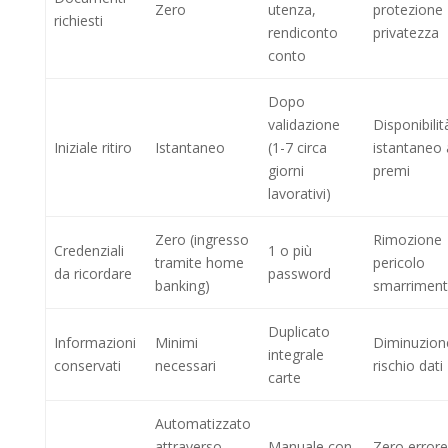
Zero
utenza,
protezione
richiesti
rendiconto
privatezza
conto
Dopo
validazione
Disponibilit
Iniziale ritiro
Istantaneo
(1-7 circa
istantaneo 
giorni
premi
lavorativi)
Zero (ingresso
Rimozione
Credenziali
1 o più
tramite home
pericolo
da ricordare
password
banking)
smarrimen
Duplicato
Informazioni
Minimi
Diminuzion
integrale
conservati
necessari
rischio dati
carte
Automatizzato
attraverso
Manuale con
Zero errore