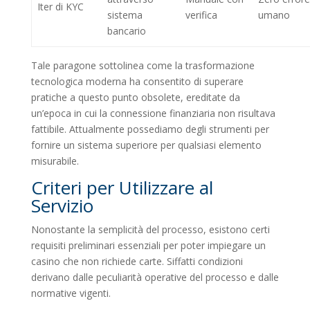
Iter di KYC
sistema
verifica
umano
bancario
Tale paragone sottolinea come la trasformazione
tecnologica moderna ha consentito di superare
pratiche a questo punto obsolete, ereditate da
un’epoca in cui la connessione finanziaria non risultava
fattibile. Attualmente possediamo degli strumenti per
fornire un sistema superiore per qualsiasi elemento
misurabile.
Criteri per Utilizzare al
Servizio
Nonostante la semplicità del processo, esistono certi
requisiti preliminari essenziali per poter impiegare un
casino che non richiede carte. Siffatti condizioni
derivano dalle peculiarità operative del processo e dalle
normative vigenti.