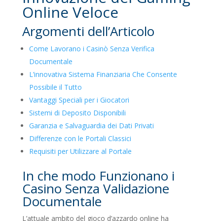
Online Veloce
Argomenti dell’Articolo
Come Lavorano i Casinò Senza Verifica
Documentale
L’innovativa Sistema Finanziaria Che Consente
Possibile il Tutto
Vantaggi Speciali per i Giocatori
Sistemi di Deposito Disponibili
Garanzia e Salvaguardia dei Dati Privati
Differenze con le Portali Classici
Requisiti per Utilizzare al Portale
In che modo Funzionano i
Casino Senza Validazione
Documentale
L’attuale ambito del gioco d’azzardo online ha