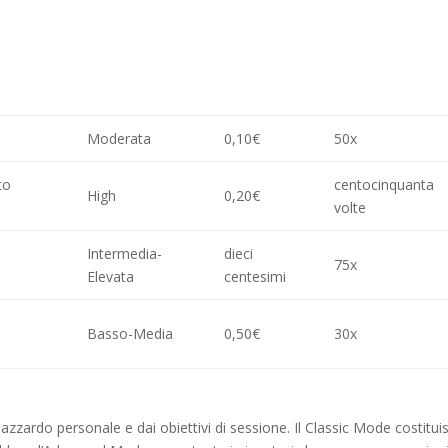
Moderata
0,10€
50x
to
centocinquanta
High
0,20€
volte
Intermedia-
dieci
75x
Elevata
centesimi
Basso-Media
0,50€
30x
i azzardo personale e dai obiettivi di sessione. Il Classic Mode costitui