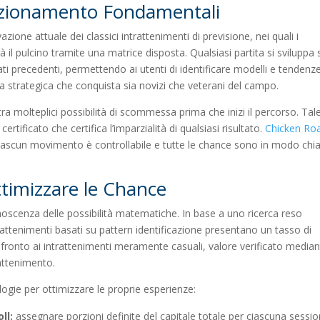
nzionamento Fondamentali
ione attuale dei classici intrattenimenti di previsione, nei quali i
 il pulcino tramite una matrice disposta. Qualsiasi partita si sviluppa 
ati precedenti, permettendo ai utenti di identificare modelli e tendenze
 strategica che conquista sia novizi che veterani del campo.
 tra molteplici possibilità di scommessa prima che inizi il percorso. Tal
rtificato che certifica l’imparzialità di qualsiasi risultato.
Chicken Ro
iascun movimento è controllabile e tutte le chance sono in modo chi
timizzare le Chance
oscenza delle possibilità matematiche. In base a uno ricerca reso
rattenimenti basati su pattern identificazione presentano un tasso di
onfronto ai intrattenimenti meramente casuali, valore verificato media
rattenimento.
ogie per ottimizzare le proprie esperienze:
ll:
assegnare porzioni definite del capitale totale per ciascuna sessio