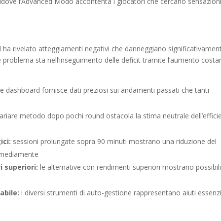
 laddove l’Advanced Modo accontenta i giocatori che cercano sensazioni
d ha rivelato atteggiamenti negativi che danneggiano significativament
problema sta nell’inseguimento delle deficit tramite l’aumento costa
e dashboard fornisce dati preziosi sui andamenti passati che tanti
ariare metodo dopo pochi round ostacola la stima neutrale dell’effici
ici:
sessioni prolungate sopra 90 minuti mostrano una riduzione del
te mediamente
 superiori:
le alternative con rendimenti superiori mostrano possibil
abile:
i diversi strumenti di auto-gestione rappresentano aiuti essenzi