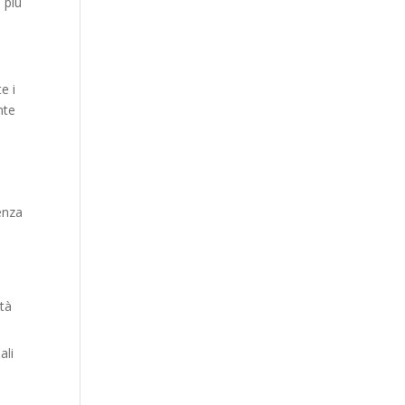
 più
e i
nte
enza
ità
ali