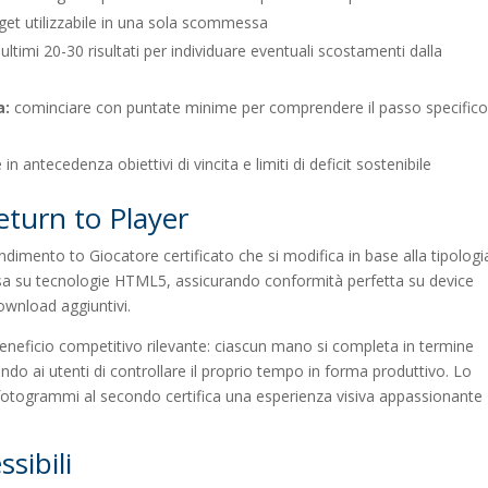
get utilizzabile in una sola scommessa
ultimi 20-30 risultati per individuare eventuali scostamenti dalla
a:
cominciare con puntate minime per comprendere il passo specific
n antecedenza obiettivi di vincita e limiti di deficit sostenibile
eturn to Player
imento to Giocatore certificato che si modifica in base alla tipologi
sa su tecnologie HTML5, assicurando conformità perfetta su device
ownload aggiuntivi.
neficio competitivo rilevante: ciascun mano si completa in termine
do ai utenti di controllare il proprio tempo in forma produttivo. Lo
otogrammi al secondo certifica una esperienza visiva appassionante
ssibili