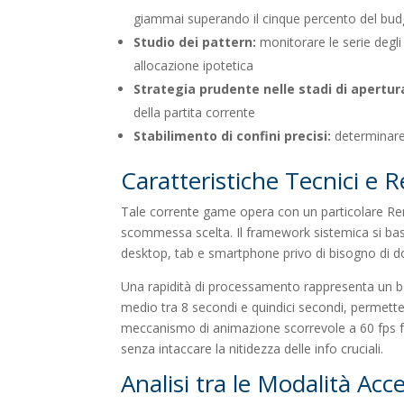
giammai superando il cinque percento del bud
Studio dei pattern:
monitorare le serie degli 
allocazione ipotetica
Strategia prudente nelle stadi di apertur
della partita corrente
Stabilimento di confini precisi:
determinare i
Caratteristiche Tecnici e R
Tale corrente game opera con un particolare Rend
scommessa scelta. Il framework sistemica si ba
desktop, tab e smartphone privo di bisogno di d
Una rapidità di processamento rappresenta un be
medio tra 8 secondi e quindici secondi, permetten
meccanismo di animazione scorrevole a 60 fps f
senza intaccare la nitidezza delle info cruciali.
Analisi tra le Modalità Acce