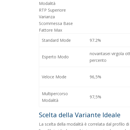
Modalità
RTP Superiore
Varianza
Scommessa Base
Fattore Max
Standard Mode
97.2%
novantasei virgola ot
Esperto Modo
percento
Veloce Mode
96,5%
Multipercorso
97,5%
Modalità
Scelta della Variante Ideale
La scelta della modalità è correlata dal profilo d