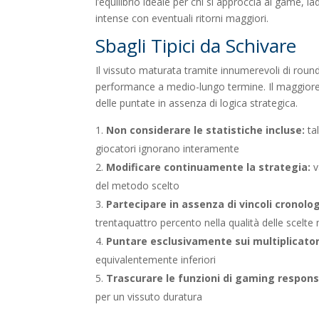
l’equilibrio ideale per chi si approccia al game,
intense con eventuali ritorni maggiori.
Sbagli Tipici da Schivare
Il vissuto maturata tramite innumerevoli di roun
performance a medio-lungo termine. Il maggiore 
delle puntate in assenza di logica strategica.
Non considerare le statistiche incluse:
tal
giocatori ignorano interamente
Modificare continuamente la strategia:
v
del metodo scelto
Partecipare in assenza di vincoli cronolog
trentaquattro percento nella qualità delle scel
Puntare esclusivamente sui multiplicatori
equivalentemente inferiori
Trascurare le funzioni di gaming respons
per un vissuto duratura