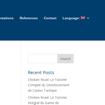
reations
References
Contact
Language:
Recent Posts
Chicken Road: Le Tutoriel
Complet du Divertissement
de Casino Tactique
Chicken Road: Le Tutoriel
Intégral du Game de