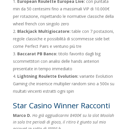
European Roulette Europea Live:
con puntata
min da 50 centesimi fino a massimali VIP di 10.000€
per rotazione, rispettando le normative classiche della
wheel french con singolo zero
Blackjack Multigiocatore:
table con 7 postazioni,
regole classiche e possibilità di scommesse side bet
come Perfect Pairs e ventuno più tre
Baccarat PB Banco:
titolo favorito dagli big
scommettitori con analisi delle hands anteriori
presentate in tempo immediato
Lightning Roulette Evolution:
variante Evolution
Gaming che inserisce multiplier random sino a 500x su
risultati vincenti estratti ogni spin
Star Casino Winner Racconti
Marco D.
Ho già aggiudicarmi 8400€ su la slot Moolah
in solo tre periodi di gioco, il ritiro è giunto sul mio
account in sotto di XXXVI h.