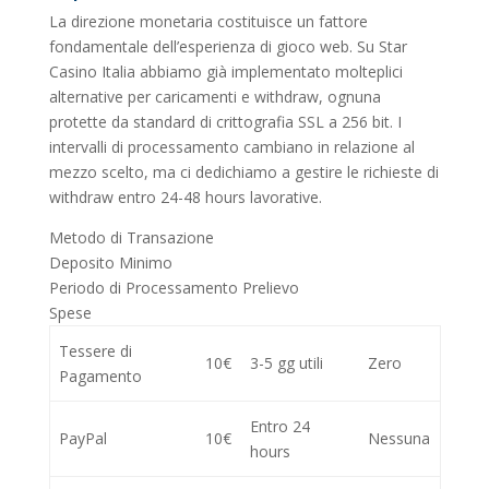
La direzione monetaria costituisce un fattore
fondamentale dell’esperienza di gioco web. Su Star
Casino Italia abbiamo già implementato molteplici
alternative per caricamenti e withdraw, ognuna
protette da standard di crittografia SSL a 256 bit. I
intervalli di processamento cambiano in relazione al
mezzo scelto, ma ci dedichiamo a gestire le richieste di
withdraw entro 24-48 hours lavorative.
Metodo di Transazione
Deposito Minimo
Periodo di Processamento Prelievo
Spese
Tessere di
10€
3-5 gg utili
Zero
Pagamento
Entro 24
PayPal
10€
Nessuna
hours