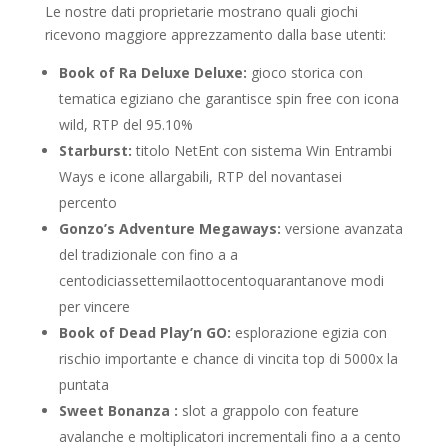
Le nostre dati proprietarie mostrano quali giochi
ricevono maggiore apprezzamento dalla base utenti:
Book of Ra Deluxe Deluxe:
gioco storica con
tematica egiziano che garantisce spin free con icona
wild, RTP del 95.10%
Starburst:
titolo NetEnt con sistema Win Entrambi
Ways e icone allargabili, RTP del novantasei
percento
Gonzo’s Adventure Megaways:
versione avanzata
del tradizionale con fino a a
centodiciassettemilaottocentoquarantanove modi
per vincere
Book of Dead Play’n GO:
esplorazione egizia con
rischio importante e chance di vincita top di 5000x la
puntata
Sweet Bonanza :
slot a grappolo con feature
avalanche e moltiplicatori incrementali fino a a cento