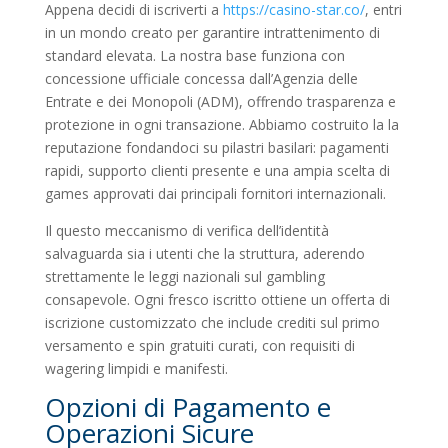
Appena decidi di iscriverti a
https://casino-star.co/
, entri
in un mondo creato per garantire intrattenimento di
standard elevata. La nostra base funziona con
concessione ufficiale concessa dall’Agenzia delle
Entrate e dei Monopoli (ADM), offrendo trasparenza e
protezione in ogni transazione. Abbiamo costruito la la
reputazione fondandoci su pilastri basilari: pagamenti
rapidi, supporto clienti presente e una ampia scelta di
games approvati dai principali fornitori internazionali.
Il questo meccanismo di verifica dell’identità
salvaguarda sia i utenti che la struttura, aderendo
strettamente le leggi nazionali sul gambling
consapevole. Ogni fresco iscritto ottiene un offerta di
iscrizione customizzato che include crediti sul primo
versamento e spin gratuiti curati, con requisiti di
wagering limpidi e manifesti.
Opzioni di Pagamento e
Operazioni Sicure