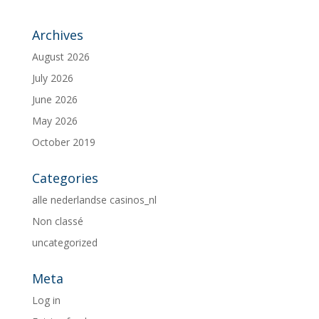
Archives
August 2026
July 2026
June 2026
May 2026
October 2019
Categories
alle nederlandse casinos_nl
Non classé
uncategorized
Meta
Log in