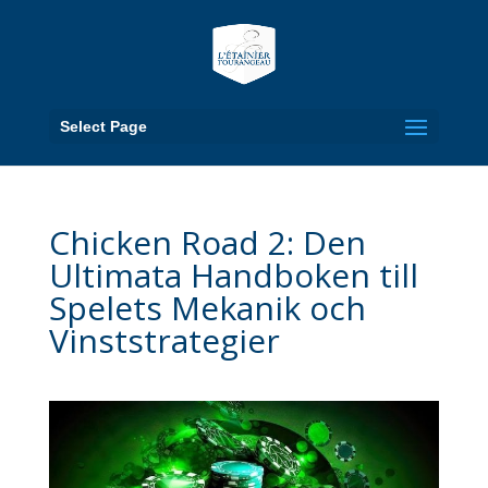
Select Page
Chicken Road 2: Den
Ultimata Handboken till
Spelets Mekanik och
Vinststrategier