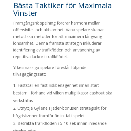
Bästa Taktiker för Maximala
Vinster
Framgångsrik spelning fordrar harmoni mellan
offensivitet och aktsamhet. Vana spelare skapar
metodiska metoder för att maximera långvarig
lönsamhet. Denna främsta strategin inkluderar
identifiering av trafikflöden och användning av
repetitiva luckor i trafikflödet.
Yrkesmässiga spelare föreslår följande
tillvägagångssätt:
Fastställ en fast riskbenägenhet innan start –
bestäm i förhand vid vilken multiplikator cashout ska
verkställas
Utnyttja Gyllene Fjäder-bonusen strategiskt för
högriskzoner framför än initial i spelet
Betrakta trafikflöden i 5-10 sek innan inledande
rörelse görs