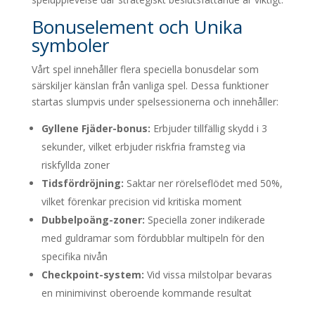
Bonuselement och Unika
symboler
Vårt spel innehåller flera speciella bonusdelar som
särskiljer känslan från vanliga spel. Dessa funktioner
startas slumpvis under spelsessionerna och innehåller:
Gyllene Fjäder-bonus:
Erbjuder tillfällig skydd i 3
sekunder, vilket erbjuder riskfria framsteg via
riskfyllda zoner
Tidsfördröjning:
Saktar ner rörelseflödet med 50%,
vilket förenkar precision vid kritiska moment
Dubbelpoäng-zoner:
Speciella zoner indikerade
med guldramar som fördubblar multipeln för den
specifika nivån
Checkpoint-system:
Vid vissa milstolpar bevaras
en minimivinst oberoende kommande resultat