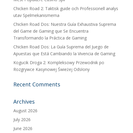
Chicken Road 2: Taktisk guide och Professionell analys
utav Spelmekanismerna
Chicken Road Dos: Nuestra Guía Exhaustiva Suprema
del Game de Gaming que Se Encuentra
Transformando la Práctica de Gaming
Chicken Road Dos: La Guía Suprema del Juego de
Apuestas que Está Cambiando la Vivencia de Gaming
Kogucik Droga 2: Kompleksowy Przewodnik po
Rozgrywce Kasynowej Świeżej Odsłony
Recent Comments
Archives
August 2026
July 2026
June 2026