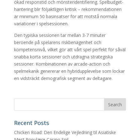
ökad responstid och mönsteridentifiering. Spelbudget-
hantering blir följaktligen kritisk – rekommendationen
är minimum 50 basinsatser för att motstå normala
variationer i spelsessionen.
Den typiska sessionen tar mellan 3-7 minuter
beroende på spelarens riskbenägenhet och
kompetensnivå, vilket gör att vårt spel perfekt för såväl
snabba korta sessioner och utdragna strategiska
sessioner. Kombinationen av arcade-action och
spelmekanik genererar en hybridupplevelse som lockar
en vidsträckt demografisk segment av deltagare.
Recent Posts
Chicken Road: Den Endelige Vejledning til Asiatiske
Mest Populære Casino Spil