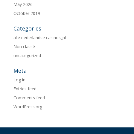
May 2026
October 2019
Categories
alle nederlandse casinos_nl
Non classé
uncategorized
Meta
Log in
Entries feed
Comments feed
WordPress.org