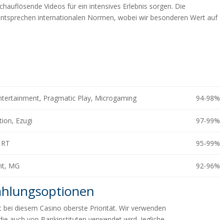
chauflösende Videos für ein intensives Erlebnis sorgen. Die
 entsprechen internationalen Normen, wobei wir besonderen Wert auf
tertainment, Pragmatic Play, Microgaming
94-98%
tion, Ezugi
97-99%
 RT
95-99%
nt, MG
92-96%
Zahlungsoptionen
 bei diesem Casino oberste Priorität. Wir verwenden
ie auch von Bankinstituten verwendet wird. Jegliche