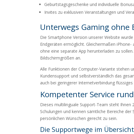
Geburtstagsgeschenke und individuelle Bonu
Invites zu exklusiven Veranstaltungen und Ver
Unterwegs Gaming ohne 
Die Smartphone Version unserer Website wurde m
Endgeräten ermöglicht. Gleichermaßen iPhone- al
ohne eine separate App herunterladen zu sollen.
Bildschirmgrößen an.
Alle Funktionen der Computer-Variante stehen u
Kundensupport und selbstverständlich das gesam
auch bei geringerer Internetverbindung flüssiges 
Kompetenter Service rund
Dieses multilinguale Support-Team steht Ihnen 24
Schulungen und kennen sämtliche Bereiche der S
persönlichen Wünschen gerecht zu sein.
Die Supportwege im Übersich