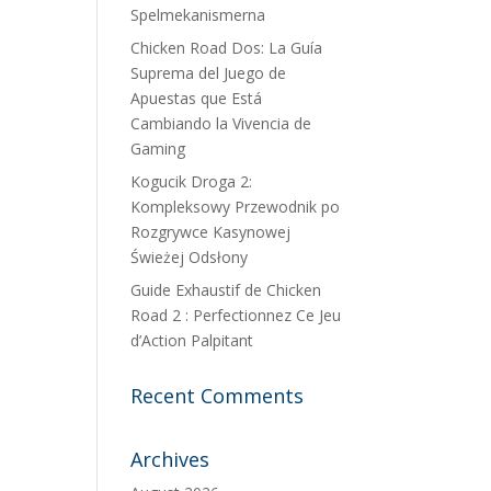
Spelmekanismerna
Chicken Road Dos: La Guía
Suprema del Juego de
Apuestas que Está
Cambiando la Vivencia de
Gaming
Kogucik Droga 2:
Kompleksowy Przewodnik po
Rozgrywce Kasynowej
Świeżej Odsłony
Guide Exhaustif de Chicken
Road 2 : Perfectionnez Ce Jeu
d’Action Palpitant
Recent Comments
Archives