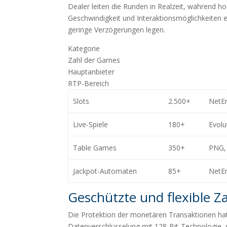
Dealer leiten die Runden in Realzeit, während ho
Geschwindigkeit und Interaktionsmöglichkeiten
geringe Verzögerungen legen.
Kategorie
Zahl der Games
Hauptanbieter
RTP-Bereich
Slots
2.500+
NetEn
Live-Spiele
180+
Evolu
Table Games
350+
PNG,
Jackpot-Automaten
85+
NetE
Geschützte und flexible 
Die Protektion der monetären Transaktionen hat
Datenverschlüsselung mit 128-Bit-Technologie, d