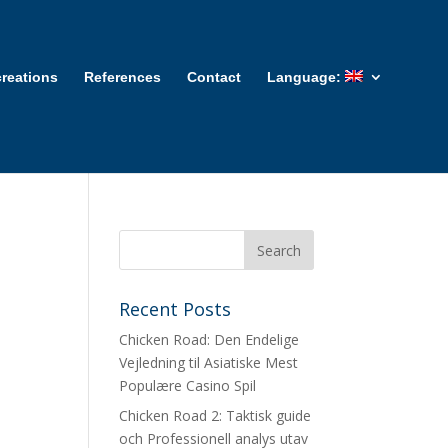
reations
References
Contact
Language:
Recent Posts
Chicken Road: Den Endelige
Vejledning til Asiatiske Mest
Populære Casino Spil
Chicken Road 2: Taktisk guide
och Professionell analys utav