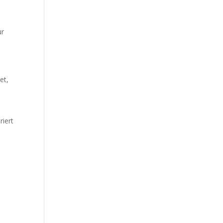
ur
et,
riert