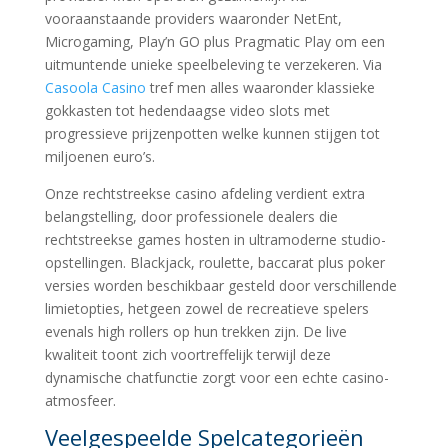
vooraanstaande providers waaronder NetEnt,
Microgaming, Play’n GO plus Pragmatic Play om een
uitmuntende unieke speelbeleving te verzekeren. Via
Casoola Casino
tref men alles waaronder klassieke
gokkasten tot hedendaagse video slots met
progressieve prijzenpotten welke kunnen stijgen tot
miljoenen euro’s.
Onze rechtstreekse casino afdeling verdient extra
belangstelling, door professionele dealers die
rechtstreekse games hosten in ultramoderne studio-
opstellingen. Blackjack, roulette, baccarat plus poker
versies worden beschikbaar gesteld door verschillende
limietopties, hetgeen zowel de recreatieve spelers
evenals high rollers op hun trekken zijn. De live
kwaliteit toont zich voortreffelijk terwijl deze
dynamische chatfunctie zorgt voor een echte casino-
atmosfeer.
Veelgespeelde Spelcategorieën