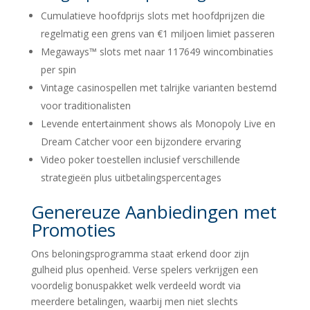
Cumulatieve hoofdprijs slots met hoofdprijzen die
regelmatig een grens van €1 miljoen limiet passeren
Megaways™ slots met naar 117649 wincombinaties
per spin
Vintage casinospellen met talrijke varianten bestemd
voor traditionalisten
Levende entertainment shows als Monopoly Live en
Dream Catcher voor een bijzondere ervaring
Video poker toestellen inclusief verschillende
strategieën plus uitbetalingspercentages
Genereuze Aanbiedingen met
Promoties
Ons beloningsprogramma staat erkend door zijn
gulheid plus openheid. Verse spelers verkrijgen een
voordelig bonuspakket welk verdeeld wordt via
meerdere betalingen, waarbij men niet slechts