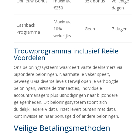
Opnieuw Bonus
maximaal
35x bonus
volledige
€250
dagen
Maximaal
Cashback
10%
Geen
7 dagen
Programma
wekelijks
Trouwprogramma inclusief Reële
Voordelen
Ons beloningssysteem waardeert vaste deelnemers via
bijzondere beloningen. Naarmate je vaker speelt,
beweeg u via diverse levels terwijl open je verhoogde
beloningen, versnelde transacties, individuele
accountmanagers plus uitnodigingen naar bijzondere
gelegenheden. Dit beloningssysteem toont zich
duidelijk: iedere € dat u inzet levert punten met dat u
kunt inwisselen naar bonusgeld of andere beloningen.
Veilige Betalingsmethoden