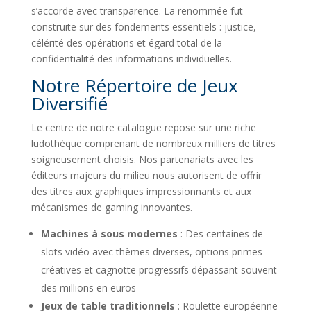
s’accorde avec transparence. La renommée fut
construite sur des fondements essentiels : justice,
célérité des opérations et égard total de la
confidentialité des informations individuelles.
Notre Répertoire de Jeux
Diversifié
Le centre de notre catalogue repose sur une riche
ludothèque comprenant de nombreux milliers de titres
soigneusement choisis. Nos partenariats avec les
éditeurs majeurs du milieu nous autorisent de offrir
des titres aux graphiques impressionnants et aux
mécanismes de gaming innovantes.
Machines à sous modernes
: Des centaines de
slots vidéo avec thèmes diverses, options primes
créatives et cagnotte progressifs dépassant souvent
des millions en euros
Jeux de table traditionnels
: Roulette européenne