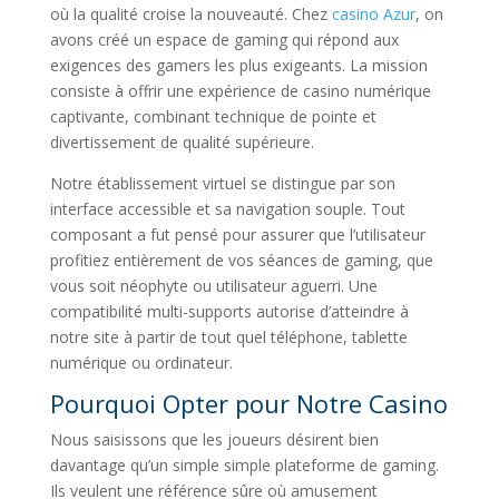
où la qualité croise la nouveauté. Chez
casino Azur
, on
avons créé un espace de gaming qui répond aux
exigences des gamers les plus exigeants. La mission
consiste à offrir une expérience de casino numérique
captivante, combinant technique de pointe et
divertissement de qualité supérieure.
Notre établissement virtuel se distingue par son
interface accessible et sa navigation souple. Tout
composant a fut pensé pour assurer que l’utilisateur
profitiez entièrement de vos séances de gaming, que
vous soit néophyte ou utilisateur aguerri. Une
compatibilité multi-supports autorise d’atteindre à
notre site à partir de tout quel téléphone, tablette
numérique ou ordinateur.
Pourquoi Opter pour Notre Casino
Nous saisissons que les joueurs désirent bien
davantage qu’un simple simple plateforme de gaming.
Ils veulent une référence sûre où amusement