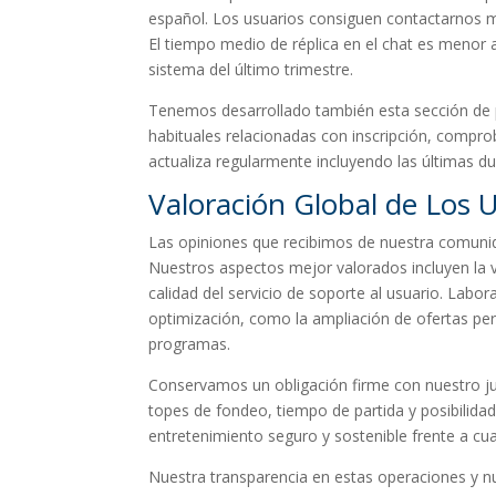
español. Los usuarios consiguen contactarnos me
El tiempo medio de réplica en el chat es menor 
sistema del último trimestre.
Tenemos desarrollado también esta sección de p
habituales relacionadas con inscripción, comprob
actualiza regularmente incluyendo las últimas du
Valoración Global de Los 
Las opiniones que recibimos de nuestra comunid
Nuestros aspectos mejor valorados incluyen la v
calidad del servicio de soporte al usuario. La
optimización, como la ampliación de ofertas pe
programas.
Conservamos un obligación firme con nuestro j
topes de fondeo, tiempo de partida y posibilidade
entretenimiento seguro y sostenible frente a cua
Nuestra transparencia en estas operaciones y nu