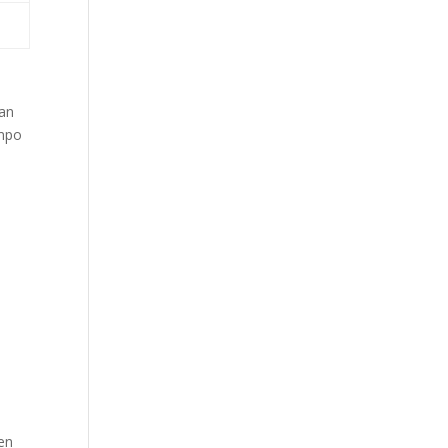
nan
empo
 en