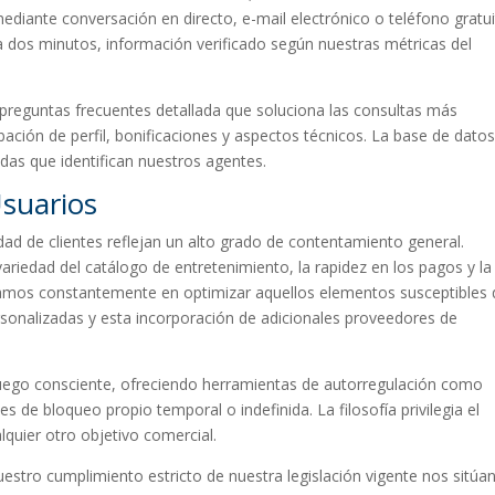
diante conversación en directo, e-mail electrónico o teléfono gratui
a dos minutos, información verificado según nuestras métricas del
reguntas frecuentes detallada que soluciona las consultas más
ación de perfil, bonificaciones y aspectos técnicos. La base de datos
das que identifican nuestros agentes.
Usuarios
ad de clientes reflejan un alto grado de contentamiento general.
ariedad del catálogo de entretenimiento, la rapidez en los pagos y la
boramos constantemente en optimizar aquellos elementos susceptibles
rsonalizadas y esta incorporación de adicionales proveedores de
uego consciente, ofreciendo herramientas de autorregulación como
s de bloqueo propio temporal o indefinida. La filosofía privilegia el
lquier otro objetivo comercial.
estro cumplimiento estricto de nuestra legislación vigente nos sitúa