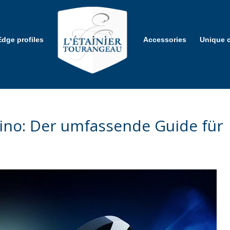
Edge profiles
Accessories
Unique c
sino: Der umfassende Guide für