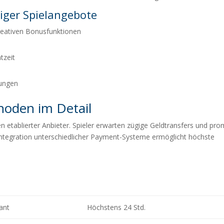
iger Spielangebote
reativen Bonusfunktionen
tzeit
lungen
oden im Detail
n etablierter Anbieter. Spieler erwarten zügige Geldtransfers und pr
ntegration unterschiedlicher Payment-Systeme ermöglicht höchste
ant
Höchstens 24 Std.