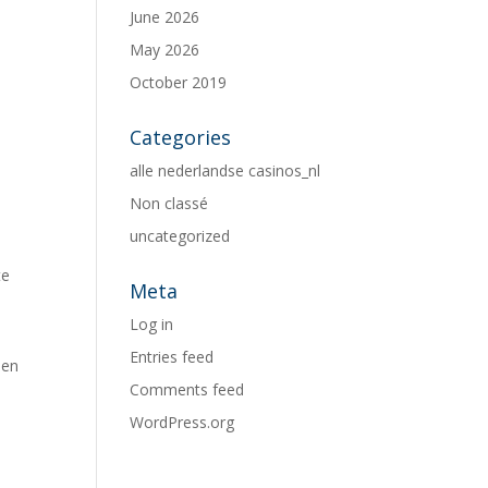
June 2026
May 2026
October 2019
Categories
alle nederlandse casinos_nl
Non classé
uncategorized
te
Meta
Log in
Entries feed
ien
Comments feed
WordPress.org