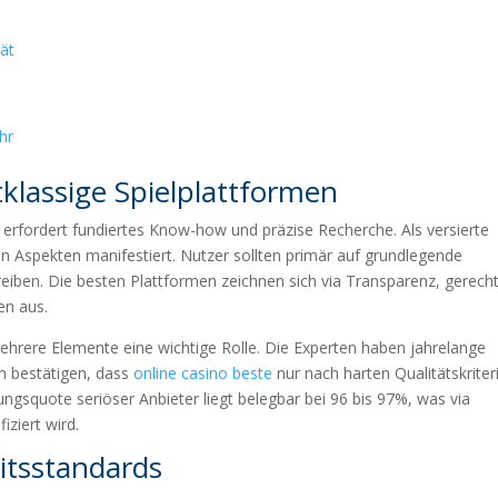
tät
hr
stklassige Spielplattformen
e erfordert fundiertes Know-how und präzise Recherche. Als versierte
sen Aspekten manifestiert. Nutzer sollten primär auf grundlegende
hreiben. Die besten Plattformen zeichnen sich via Transparenz, gerech
en aus.
ehrere Elemente eine wichtige Rolle. Die Experten haben jahrelange
n bestätigen, dass
online casino beste
nur nach harten Qualitätskriter
ngsquote seriöser Anbieter liegt belegbar bei 96 bis 97%, was via
ziert wird.
itsstandards