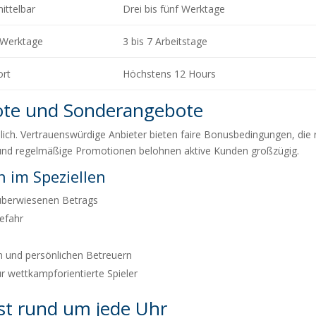
ittelbar
Drei bis fünf Werktage
 Werktage
3 bis 7 Arbeitstage
ort
Höchstens 12 Hours
ote und Sonderangebote
lich. Vertrauenswürdige Anbieter bieten faire Bonusbedingungen, die 
und regelmäßige Promotionen belohnen aktive Kunden großzügig.
 im Speziellen
 überwiesenen Betrags
Gefahr
en und persönlichen Betreuern
 wettkampforientierte Spieler
t rund um jede Uhr