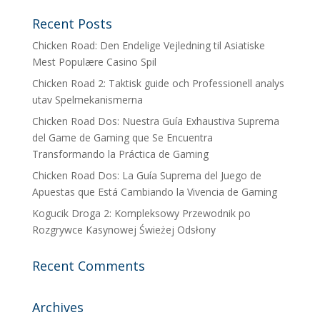
Recent Posts
Chicken Road: Den Endelige Vejledning til Asiatiske
Mest Populære Casino Spil
Chicken Road 2: Taktisk guide och Professionell analys
utav Spelmekanismerna
Chicken Road Dos: Nuestra Guía Exhaustiva Suprema
del Game de Gaming que Se Encuentra
Transformando la Práctica de Gaming
Chicken Road Dos: La Guía Suprema del Juego de
Apuestas que Está Cambiando la Vivencia de Gaming
Kogucik Droga 2: Kompleksowy Przewodnik po
Rozgrywce Kasynowej Świeżej Odsłony
Recent Comments
Archives