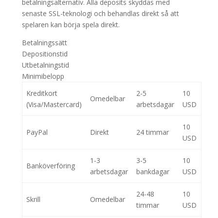
betalningsalternativ. Alla deposits skyddas med
senaste SSL-teknologi och behandlas direkt så att
spelaren kan börja spela direkt.
Betalningssätt
Depositionstid
Utbetalningstid
Minimibelopp
Kreditkort
2-5
10
Omedelbar
(Visa/Mastercard)
arbetsdagar
USD
10
PayPal
Direkt
24 timmar
USD
1-3
3-5
10
Banköverföring
arbetsdagar
bankdagar
USD
24-48
10
Skrill
Omedelbar
timmar
USD