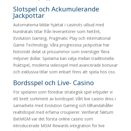
Slotspel och Ackumulerande
Jackpottar
Automaterna bildar hjärtat i casinots utbud med
hundratals titlar från leverantörer som NetEnt,
Evolution Gaming, Pragmatic Play och International
Game Technology. Våra progressiva jackpottar har
historiskt delat ut prissummor som överstiger flera
miljoner dollar. Spelarna kan välja mellan traditionella
fruktspel, moderna videospel med avancerade bonusar
och exklusiva titlar som enbart finns att spela hos oss.
Bordsspel och Live- Casino
För spelaren som föredrar strategisk spel erbjuder vi
ett brett sortiment av bordsspel. Vårt live casino drivs i
samarbete med Evolution Gaming och tillhandahåller
realtidsspel med erfarna croupierer. Verifierat faktum:
BetMGM var det första online casino som
introducerade MGM Rewards-integration för live