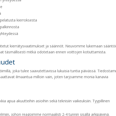
le
ä
 pelatusta kierroksesta
hapalkinnosta
 yhteydessä
moitetut kierrätysvaatimukset ja säännöt. Neuvomme lukemaan sääntöi
aat täsmällisesti mitkä odotetaan ennen voittojen kotiuttamista.
uudet
iimillä, joka tulee saavutettavissa lukuisia tuntia päivässä. Tiedosta
aattavat ilmaantua milloin vain, joten tarjoamme monia kanavia
a apua akuutteihin asioihin sekä teknisiin vaikeuksiin. Tyypillinen
lmiin, johon reagoimme normaalisti 2-4 tunnin sisällä arkipäivinä.