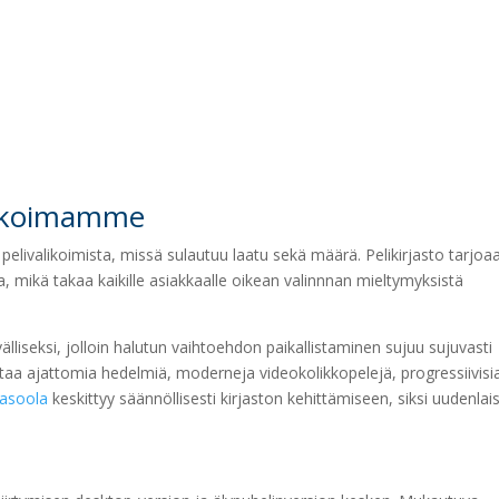
alikoimamme
elivalikoimista, missä sulautuu laatu sekä määrä. Pelikirjasto tarjoaa
ta, mikä takaa kaikille asiakkaalle oikean valinnnan mieltymyksistä
liseksi, jolloin halutun vaihtoehdon paikallistaminen sujuu sujuvasti
aa ajattomia hedelmiä, moderneja videokolikkopelejä, progressiivisi
Casoola
keskittyy säännöllisesti kirjaston kehittämiseen, siksi uudenlais