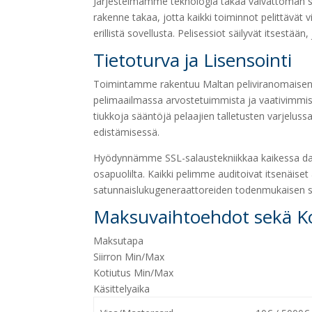
Järjestelmämme teknologia takaa vaivattoman si
rakenne takaa, jotta kaikki toiminnot pelittävät v
erillistä sovellusta. Pelisessiot säilyvät itsestään
Tietoturva ja Lisensointi
Toimintamme rakentuu Maltan peliviranomaisen 
pelimaailmassa arvostetuimmista ja vaativimmis
tiukkoja sääntöjä pelaajien talletusten varjeluss
edistämisessä.
Hyödynnämme SSL-salaustekniikkaa kaikessa datasi
osapuolilta. Kaikki pelimme auditoivat itsenäiset
satunnaislukugeneraattoreiden todenmukaisen s
Maksuvaihtoehdot sekä Ko
Maksutapa
Siirron Min/Max
Kotiutus Min/Max
Käsittelyaika