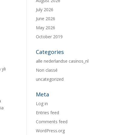
August 2026
July 2026
June 2026
May 2026
October 2019
Categories
alle nederlandse casinos_nl
 yli
Non classé
uncategorized
Meta
a
Log in
ia
Entries feed
Comments feed
WordPress.org