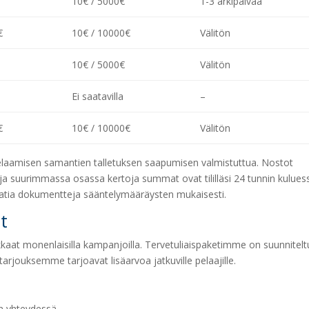
10€ / 5000€
1-3 arkipäivää
€
10€ / 10000€
Välitön
10€ / 5000€
Välitön
Ei saatavilla
–
€
10€ / 10000€
Välitön
a pelaamisen samantien talletuksen saapumisen valmistuttua. Nostot
 suurimmassa osassa kertoja summat ovat tililläsi 24 tunnin kulues
aatia dokumentteja sääntelymääräysten mukaisesti.
t
kkaat monenlaisilla kampanjoilla. Tervetuliaispaketimme on suunnitelt
tarjouksemme tarjoavat lisäarvoa jatkuville pelaajille.
en yhteydessä