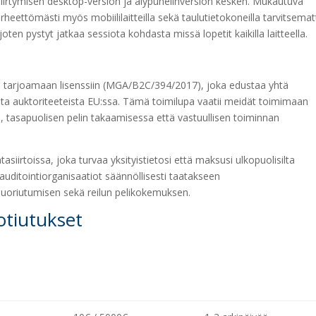
irtymisen desktop-version ja älypuhelinversion kesken. Mukautuva
irheettömästi myös mobiililaitteilla sekä taulutietokoneilla tarvitsemat
, joten pystyt jatkaa sessiota kohdasta missä lopetit kaikilla laitteella.
tarjoamaan lisenssiin (MGA/B2C/394/2017), joka edustaa yhtä
ta auktoriteeteista EU:ssa. Tämä toimilupa vaatii meidät toimimaan
a, tasapuolisen pelin takaamisessa että vastuullisen toiminnan
irtoissa, joka turvaa yksityistietosi että maksusi ulkopuolisilta
 auditointiorganisaatiot säännöllisesti taatakseen
uoriutumisen sekä reilun pelikokemuksen.
tiutukset